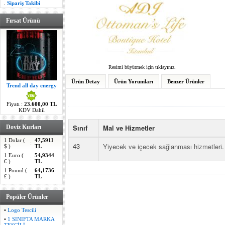
.
Sipariş Takibi
Fırsat Ürünü
Resimi büyütmek için tıklayınız.
Ürün Detay
Ürün Yorumları
Benzer Ürünler
Trend all day energy
Fiyatı :
23.600,00 TL
KDV Dahil
Sınıf
Mal ve Hizmetler
Doviz Kurları
1 Dolar (
47,5911
:
43
Yiyecek ve içecek sağlanması hizmetleri. 
$ )
TL
1 Euro (
54,9344
:
€ )
TL
1 Pound (
64,1736
:
£ )
TL
Popüler Ürünler
•
Logo Tescili
•
1 SINIFTA MARKA