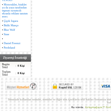
TESCİLİ
•
Motorsiklet, bisiklet
ya da yaya tarafından
taşınan oynatıcılı
ekranla reklam tanıtım
aracı.
•
Çiçek Izgara
•
Bidik Manço
•
Blue Wolf
•
Sisse
•
•
Daniel Freenzi
•
Perdeland
Ziyaretçi İstatistiği
Bugün
:
0 Kişi
Tekil
Toplam
:
0 Kişi
Tekil
Sitemizde kullanılan resimler, metinler ve diğer tüm içeriklerin telif hakları firmamıza aitt
kul
Bu sitede,
Kolaymağaza™ Pro