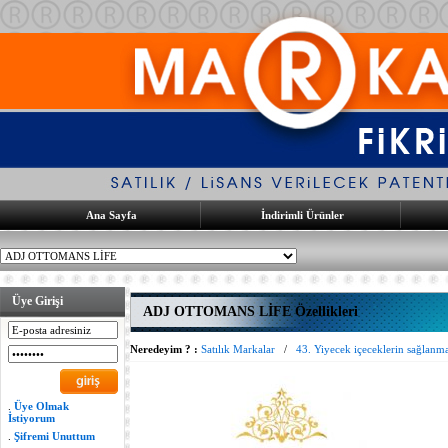
Ana Sayfa
İndirimli Ürünler
Üye Girişi
ADJ OTTOMANS LİFE Özellikleri
Neredeyim ? :
Satılık Markalar
/
43. Yiyecek içeceklerin sağlanm
.
Üye Olmak
İstiyorum
.
Şifremi Unuttum