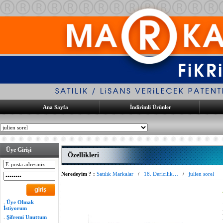
Ana Sayfa
İndirimli Ürünler
Üye Girişi
Özellikleri
Neredeyim ? :
Satılık Markalar
/
18. Dericilik…
/
julien sorel
.
Üye Olmak
İstiyorum
.
Şifremi Unuttum