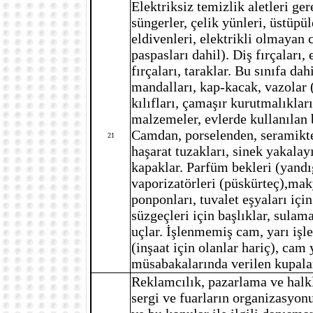
Elektriksiz temizlik aletleri gere
süngerler, çelik yünleri, üstüpü
eldivenleri, elektrikli olmayan 
paspasları dahil). Diş fırçaları, e
fırçaları, taraklar. Bu sınıfa d
mandalları, kap-kacak, vazolar (
kılıfları, çamaşır kurutmalıkları
malzemeler, evlerde kullanılan b
Camdan, porselenden, seramikten
21
haşarat tuzakları, sinek yakalayıc
kapaklar. Parfüm bekleri (yandı
vaporizatörleri (püskürteç),maky
ponponları, tuvalet eşyaları içi
süzgeçleri için başlıklar, sulam
uçlar. İşlenmemiş cam, yarı iş
(inşaat için olanlar hariç), cam
müsabakalarında verilen kupala
Reklamcılık, pazarlama ve halkla
sergi ve fuarların organizasyonu