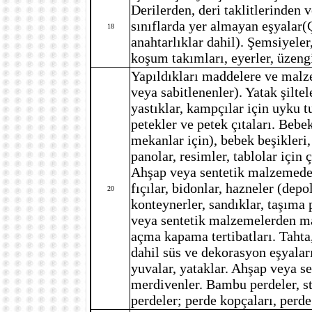
Derilerden, deri taklitlerinde
sınıflarda yer almayan eşyalar(Ç
18
anahtarlıklar dahil). Şemsiyeler
koşum takımları, eyerler, üzengi
Yapıldıkları maddelere ve malze
veya sabitlenenler). Yatak şiltel
yastıklar, kampçılar için uyku tu
petekler ve petek çıtaları. Bebe
mekanlar için), bebek beşikler
panolar, resimler, tablolar için ç
Ahşap veya sentetik malzemeden
fıçılar, bidonlar, hazneler (depo
20
konteynerler, sandıklar, taşıma 
veya sentetik malzemelerden mam
açma kapama tertibatları. Taht
dahil süs ve dekorasyon eşyaları
yuvalar, yataklar. Ahşap veya s
merdivenler. Bambu perdeler, st
perdeler; perde kopçaları, perde