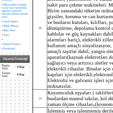
TESCİLİ
nakit para çekme makineleri. Ma
•
Motorsiklet, bisiklet
ya da yaya tarafından
Birim zamandaki tüketim miktar
taşınan oynatıcılı
ekranla reklam tanıtım
giysiler, koruma ve can kurtarm
aracı.
ve bunların kutuları, kılıfları, p
•
Çiçek Izgara
•
Bidik Manço
dönüştürme, depolama kontrol cih
09
•
Blue Wolf
kablolar ve güç kaynakları dahil
•
Sisse
alarmları hariç), elektrikli zille
•
•
Daniel Freenzi
kullanım amaçlı sinyalizasyon, 
•
Perdeland
amaçlı taşıtlar dahil, yangın sö
aparatları(kaynak elektrotları da
Ziyaretçi İstatistiği
sağlayıcı veya arttırıcı aletler 
Bugün
:
0 Kişi
elektrikli cihazlar. Binalar için
Tekil
Toplam
kapıları için elektrikli,elektr
:
0 Kişi
Tekil
Elektroliz ve galvaniz işleri içi
mıknatıslar.
Kuyumculuk eşyaları ( taklitleri
bunlardan mamul takılar, kol düğ
14
zaman ölçme cihazları,(kronomet
İşlenmiş veya işlenmemiş deriler 