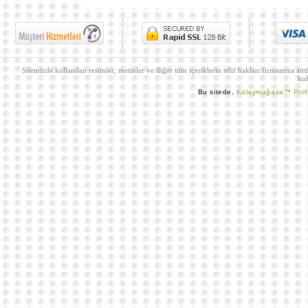
Sitemizde kullanılan resimler, metinler ve diğer tüm içeriklerin telif hakları firmamıza aitt
kul
Bu sitede,
Kolaymağaza™ Pro