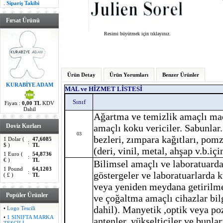
.
Sipariş Takibi
Fırsat Ürünü
Resimi büyütmek için tıklayınız.
Ürün Detay
Ürün Yorumları
Benzer Ürünler
KURABİYE ADAM
MAL ve HİZMET LİSTESİ
Sınıf
Fiyatı :
0,00 TL
KDV
Dahil
Ağartma ve temizlik amaçlı mad
amaçlı koku vericiler. Sabunlar.
Doviz Kurları
03
bezleri, zımpara kağıtları, pomz
1 Dolar (
47,6085
:
$ )
TL
(deri, vinil, metal, ahşap v.b.için
1 Euro (
54,8736
:
€ )
TL
Bilimsel amaçlı ve laboratuarda 
1 Pound
64,1203
:
göstergeler ve laboratuarlarda 
( £ )
TL
veya yeniden meydana getirilmes
Popüler Ürünler
ve çoğaltma amaçlı cihazlar bil
dahil). Manyetik ,optik veya poz
•
Logo Tescili
•
1 SINIFTA MARKA
antenler, yükselticiler ve bunlar