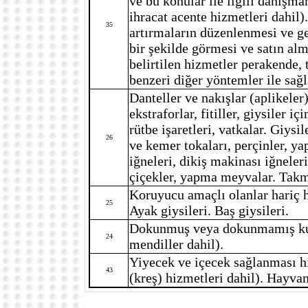
ve bu konular ile ilgili danışma
ihracat acente hizmetleri dahil).
35
artırmaların düzenlenmesi ve ger
bir şekilde görmesi ve satın alma
belirtilen hizmetler perakende, 
benzeri diğer yöntemler ile sağl
Danteller ve nakışlar (aplikeler)
ekstraforlar, fitiller, giysiler 
rütbe işaretleri, vatkalar. Giysi
26
ve kemer tokaları, perçinler, yap
iğneleri, dikiş makinası iğneleri
çiçekler, yapma meyvalar. Takma
Koruyucu amaçlı olanlar hariç h
25
Ayak giysileri. Baş giysileri.
Dokunmuş veya dokunmamış kumaş
24
mendiller dahil).
Yiyecek ve içecek sağlanması h
43
(kreş) hizmetleri dahil). Hayva