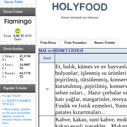
.
Sipariş Takibi
Fırsat Ürünü
Resimi büyütmek için tıklayınız.
Fiyatı :
0,00 TL
KDV
Dahil
Ürün Detay
Ürün Yorumları
Benzer Ürünler
Doviz Kurları
MAL ve HİZMET LİSTESİ
1 Dolar (
47,5736
Sınıf
:
$ )
TL
1 Euro (
54,9087
Et, balık, kümes ve av hayvanlar
:
€ )
TL
bulyonlar; işlenmiş su ürünler
1 Pound (
64,1778
:
£ )
TL
pişirilmiş, tütsülenmiş, konser
kurutulmuş, pişirilmiş, konse
Popüler Ürünler
29
sebze suları... Hazır çorbalar ve
•
Logo Tescili
katı yağlar, margarinler, tereya
•
1 SINIFTA MARKA
Fındık ve fıstık ezmeleri, Yumur
TESCİLİ
•
Motorsiklet, bisiklet
patates kızartmaları...
ya da yaya tarafından
taşınan oynatıcılı
Kahve, kakao, suni kahve, mok
ekranla reklam tanıtım
aracı.
kakao esaslı içecekler... Makarn