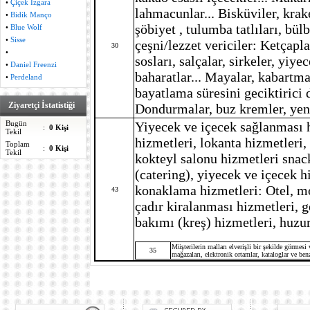
•
Çiçek Izgara
lahmacunlar... Bisküviler, kraker
•
Bidik Manço
şöbiyet , tulumba tatlıları, bülb
•
Blue Wolf
•
Sisse
çeşni/lezzet vericiler: Ketçapla
30
•
sosları, salçalar, sirkeler, yiy
•
Daniel Freenzi
baharatlar... Mayalar, kabartma
•
Perdeland
bayatlama süresini geciktirici d
Ziyaretçi İstatistiği
Dondurmalar, buz kremler, yenil
Yiyecek ve içecek sağlanması h
Bugün
:
0 Kişi
Tekil
hizmetleri, lokanta hizmetleri,
Toplam
:
0 Kişi
Tekil
kokteyl salonu hizmetleri snac
(catering), yiyecek ve içecek h
konaklama hizmetleri: Otel, mot
43
çadır kiralanması hizmetleri, 
bakımı (kreş) hizmetleri, huzu
Müşterilerin malları elverişli bir şekilde görmesi v
35
mağazaları, elektronik ortamlar, kataloglar ve benz