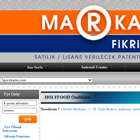
Ana Sayfa
İndirimli Ürünler
Üye Girişi
HOLYFOOD Özellikleri
Neredeyim ? :
Satılık Markalar
/
30. Gıda (Kahve, makarna, bisküvi
.
Üye Olmak
İstiyorum
.
Şifremi Unuttum