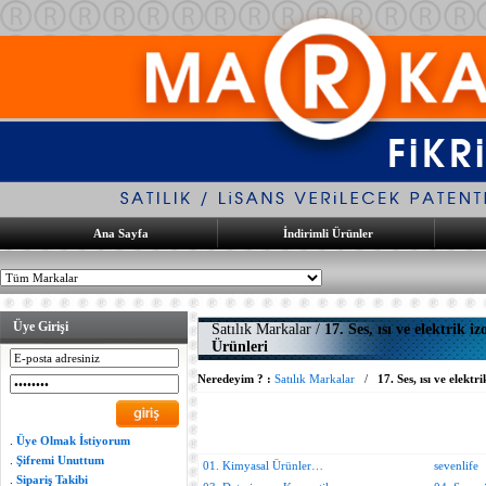
Ana Sayfa
İndirimli Ürünler
Üye Girişi
Satılık Markalar /
17. Ses, ısı ve elektrik
Ürünleri
Neredeyim ? :
Satılık Markalar
/
17. Ses, ısı ve elekt
.
Üye Olmak İstiyorum
.
Şifremi Unuttum
01. Kimyasal Ürünler…
sevenlife
.
Sipariş Takibi