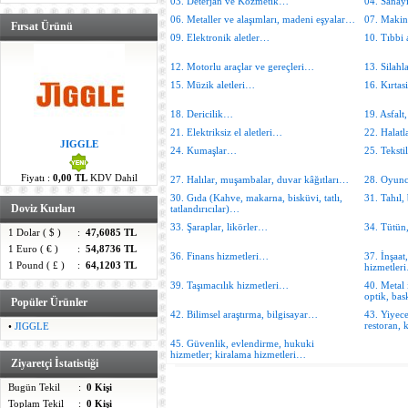
03. Deterjan ve Kozmetik…
04. Sanayi
06. Metaller ve alaşımları, madeni eşyalar…
07. Maki
Fırsat Ürünü
09. Elektronik aletler…
10. Tıbbi 
12. Motorlu araçlar ve gereçleri…
13. Silah
15. Müzik aletleri…
16. Kırta
18. Dericilik…
19. Asfal
21. Elektriksiz el aletleri…
22. Halatl
JIGGLE
24. Kumaşlar…
25. Tekst
Fiyatı :
0,00 TL
KDV Dahil
27. Halılar, muşambalar, duvar kâğıtları…
28. Oyun
30. Gıda (Kahve, makarna, bisküvi, tatlı,
31. Tahıl
Doviz Kurları
tatlandırıcılar)…
33. Şaraplar, likörler…
34. Tütün,
1 Dolar ( $ )
:
47,6085 TL
1 Euro ( € )
:
54,8736 TL
36. Finans hizmetleri…
37. İnşaat,
1 Pound ( £ )
:
64,1203 TL
hizmetler
39. Taşımacılık hizmetleri…
40. Metal i
optik, bas
Popüler Ürünler
42. Bilimsel araştırma, bilgisayar…
43. Yiyece
restoran,
•
JIGGLE
45. Güvenlik, evlendirme, hukuki
hizmetler; kiralama hizmetleri…
Ziyaretçi İstatistiği
Bugün Tekil
:
0 Kişi
Toplam Tekil
:
0 Kişi