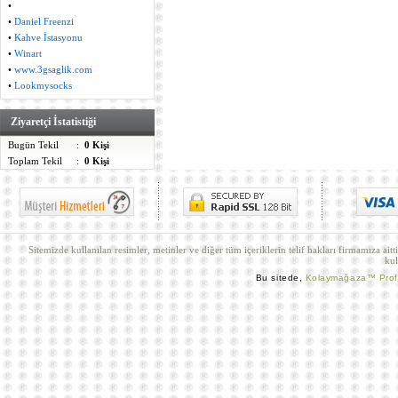
•
•
Daniel Freenzi
•
Kahve İstasyonu
•
Winart
•
www.3gsaglik.com
•
Lookmysocks
Ziyaretçi İstatistiği
Bugün Tekil
:
0 Kişi
Toplam Tekil
:
0 Kişi
Sitemizde kullanılan resimler, metinler ve diğer tüm içeriklerin telif hakları firmamıza aitt
kul
Bu sitede,
Kolaymağaza™ Pro