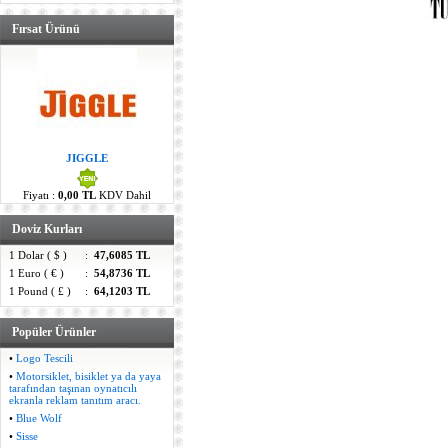
Fırsat Ürünü
JIGGLE
Fiyatı :
0,00 TL
KDV Dahil
Doviz Kurları
1 Dolar ( $ )
:
47,6085 TL
1 Euro ( € )
:
54,8736 TL
1 Pound ( £ )
:
64,1203 TL
Popüler Ürünler
•
Logo Tescili
•
Motorsiklet, bisiklet ya da yaya
tarafından taşınan oynatıcılı
ekranla reklam tanıtım aracı.
•
Blue Wolf
•
Sisse